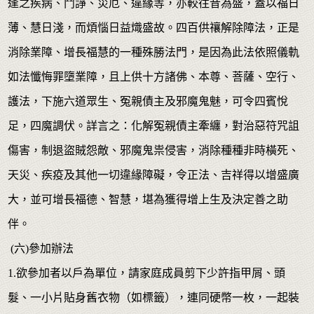
逢之疾病、鬥諍、災厄、違緣等，亦較往昔為盛，蓋以福日
薄、慧日淺，而煩惱日益熾盛故。四百供禳解除障法，正是
消除業障、增長福慧的一種殊勝法門，是因為此法依照儀軌
如法懺悔罪墮業障，且上供十方諸佛、本尊、菩薩、空行、
護法，下施六道眾生、冤親債主及邪魔鬼魅，可令四賓悅
足，四魔調伏。詳言之：化解冤親債主牽纏，對治惡符咒詛
傷害，制退盜賊怨敵、邪魔鬼祟侵害，消除種種非時橫死、
天災、疾疫及其他一切違緣障礙，令正法、吉祥得以增盛廣
大，並可增長福德、智慧，堪為獲得增上生及決定善之助
伴。
(六)參加辦法
1.欲參加者以戶為單位，請家庭成員剪下少許指甲屑、頭
髮、一小片貼身舊衣物（如標籤），連同硬幣一枚，一起裝