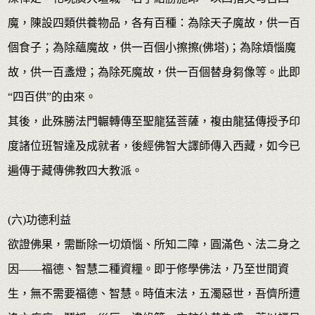
魔，陳設四類供養物品，各有百種：為除天子魔故，供一百
個食子；為除蘊魔故，供一百個小擦擦(佛塔)；為除煩惱魔
故，供一百盞燈；為除死魔故，供一百個替身芻像等。此即
“四百供”的由來。
其後，此殊勝法門輾轉傳至聖龍猛菩薩，複由龍猛傳授予印
度諸位班智達及成就者，後經佛智大譯師傳入西藏，如今已
遍傳于藏傳佛教四大教派。
(六)功德利益
欲證佛果，需斷除一切煩惱、所知二障，圓滿色、法二身之
因——福德、智慧二種資糧。即于修學佛法，乃至世間資
生，無不需要福德、智慧。時值末法，五濁惡世，吾儕所遭