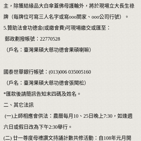
主，除獲結緣品大白傘蓋佛母護輪外，將於現場立大長生祿
牌（每牌位可寫三人名字或寫ooo閤家、ooo公司行號）。
5.贊助法會功德金(或繳會費)可現場繳交或匯至：
郵政劃撥帳號：22770528
（戶名：臺灣果碩大慈功德會果碩喇嘛）
國泰世華銀行帳號：(013)006 035005160
（戶名：臺灣果碩大慈功德會張聞松）
*匯款後請簡訊告知末四碼及姓名。
二、其它法訊
(一)上師相應會供法：農曆每月10、25日晚上7:30，如逢週
六日或假日改為下午2:30舉行。
(二) 廿一尊度母禮讚文持誦計數共修活動：自108年元月開