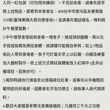
入同一紅包袋（切勿用夾鍊袋）。不克前來者，請事先提早
將上述物品，郵寄到本會會址：408台中市南屯區永春東路
329號(臺灣果碩大慈功德會收)。並請事先電話報名，俾利統
計午餐便當數。
2.中午僧眾會發給與會者一塊食子，揉成球狀麵團，再以左
手捏成指模及擦拭身體，故請儘可能親自參與；如上1物品
係託人帶到會場者，食子可於當天早上以紅糖、白糖及蜂蜜
加入麵粉製作，依上述方式擦拭身體後放入紅袋中 (此非必
備項目，若無亦可）。
3.報到時請自行填寫息災增福祿位紅單，或事先以手機簡訊
載明迴向祈福者、超薦者名字及功德主，請執事人員代填資
料。
4.歡迎大家隨喜參贊法會廣植福田；凡護持三千元之功德