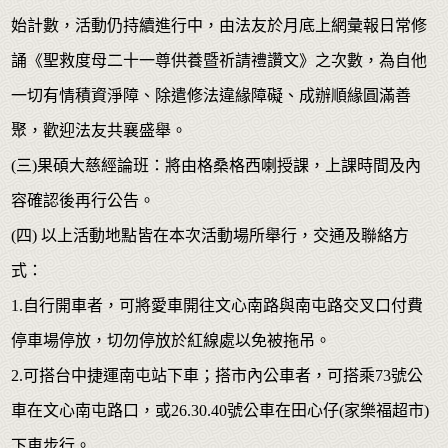
始計數，活動仍持續進行中，由法友於月底上網彙報日常修
誦《聖救度母二十一尊供養暨祈請禮讚文》之次數，為自他
一切有情積資淨障、除遣修法違緣障礙、成辦順緣圓滿善
聚，歡迎法友共襄盛舉。
(三)果碩大慈經論班：將由格桑格西喇授課，上課時間及內
容確認後再行公告。
(四) 以上活動地點皆在本次活動場所舉行，交通及聯絡方
式：
1.自行開車者，可將愛車開往文心南路與南屯路交叉口付費
停車場停放，切勿停放於紅線處以免被拖吊。
2.可搭台中捷運南屯站下車；搭市內公車者，可搭乘73號公
車在文心南屯路口，或26.30.40號公車在田心仔(家樂福超市)
下車步行。