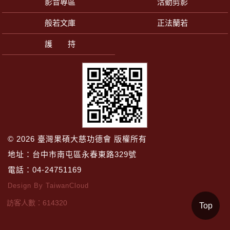
影音專區
活動剪影
般若文庫
正法蘭若
護 持
© 2026
臺灣果碩大慈功德會
版權所有
地址：台中市南屯區永春東路329號
電話：
04-24751169
Design By TaiwanCloud
訪客人數：
614320
Top