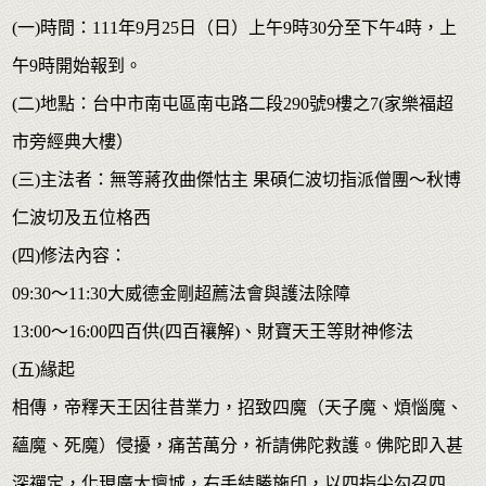
(一)時間：111年9月25日（日）上午9時30分至下午4時，上
午9時開始報到。
(二)地點：台中市南屯區南屯路二段290號9樓之7(家樂福超
市旁經典大樓）
(三)主法者：無等蔣孜曲傑怙主 果碩仁波切指派僧團〜秋博
仁波切及五位格西
(四)修法內容：
09:30～11:30大威德金剛超薦法會與護法除障
13:00～16:00四百供(四百禳解)、財寶天王等財神修法
(五)緣起
相傳，帝釋天王因往昔業力，招致四魔（天子魔、煩惱魔、
蘊魔、死魔）侵擾，痛苦萬分，祈請佛陀救護。佛陀即入甚
深禪定，化現廣大壇城，右手結勝施印，以四指尖勾召四