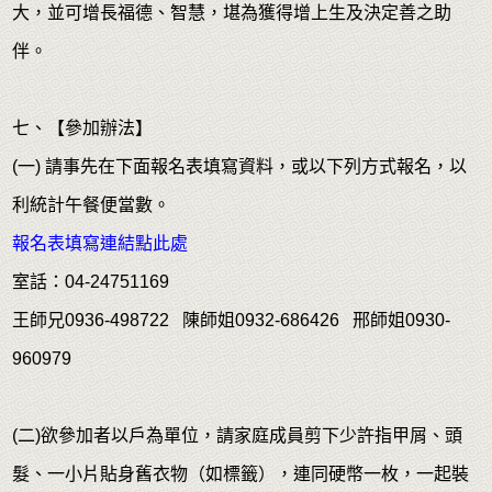
大，並可增長福德、智慧，堪為獲得增上生及決定善之助
伴。
七、【參加辦法】
(一) 請事先在下面報名表填寫資料，或以下列方式報名，以
利統計午餐便當數。
報名表填寫連結點此處
室話：04-24751169
王師兄0936-498722 陳師姐0932-686426 邢師姐0930-
960979
(二)欲參加者以戶為單位，請家庭成員剪下少許指甲屑、頭
髮、一小片貼身舊衣物（如標籤），連同硬幣一枚，一起裝