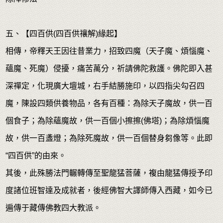
五、【四百供(四百供禳解)緣起】
相傳，帝釋天王因往昔業力，招致四魔（天子魔、煩惱魔、
蘊魔、死魔）侵擾，痛苦萬分，祈請佛陀救護。佛陀即入甚
深禪定，化現廣大壇城，右手結勝施印，以四指尖勾召四
魔，陳設四類供養物品，各有百種：為除天子魔故，供一百
個食子；為除蘊魔故，供一百個小擦擦(佛塔)；為除煩惱魔
故，供一百盞燈；為除死魔故，供一百個替身芻像等。此即
“四百供”的由來。
其後，此殊勝法門輾轉傳至聖龍猛菩薩，複由龍猛傳授予印
度諸位班智達及成就者，後經佛智大譯師傳入西藏，如今已
遍傳于藏傳佛教四大教派。