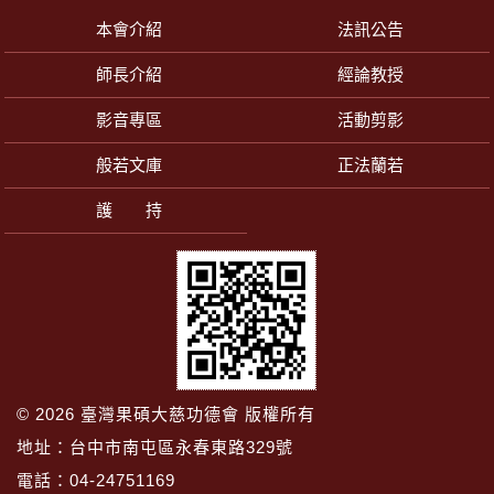
本會介紹
法訊公告
師長介紹
經論教授
影音專區
活動剪影
般若文庫
正法蘭若
護 持
© 2026
臺灣果碩大慈功德會
版權所有
地址：台中市南屯區永春東路329號
電話：
04-24751169