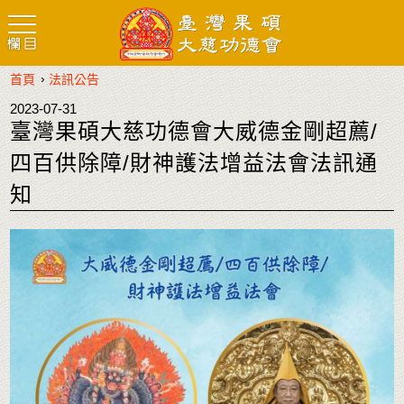
›
首頁
法訊公告
2023-07-31
臺灣果碩大慈功德會大威德金剛超薦/
四百供除障/財神護法增益法會法訊通
知