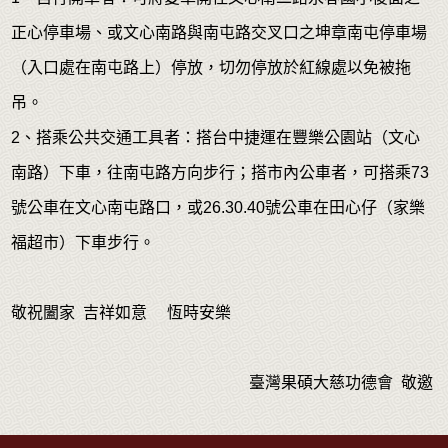
正心停車場、或文心南路與南屯路交叉口之坤章南屯停車場
（入口處在南屯路上）停放，切勿停放於紅線處以免被拖
吊。
2、搭乘公共交通工具者：搭台中捷運在豐樂公園站（文心
南路）下車，往南屯路方向步行；搭市內公車者，可搭乘73
號公車在文心南屯路口，或26.30.40號公車在田心仔（家樂
福超市）下車步行。
敬祝闔家 吉祥如意 恆時安樂
臺灣果碩大慈功德會 敬邀