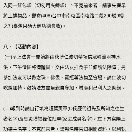
入同一紅包袋（切勿用夾鍊袋）。不克前來者，請事先提早
將上述物品，郵寄(408)台中市南屯區南屯路二段290號9樓
之7 (臺灣果碩大慈功德會收)。
八、【活動內容】
(一)早上法會一開始將由秋博仁波切帶領信眾輪流財神水
供，下午僧團將備麵團，交由法友捏食子並修護法除障；另
參加法友可以帶念珠、佛像、寶瓶等法物至會場，請仁波切
唸經加持。敬請法友盡量親自參加，增廣利己利人之助緣。
(二)報到時請自行填寫超薦黃單(O氏歷代祖先及所知之往生
者名字)及息災增福祿位紅單(家庭成員名字)，左下方寫陽上
功德主名字；不克前來者，請報名時告知相關資料，以利執