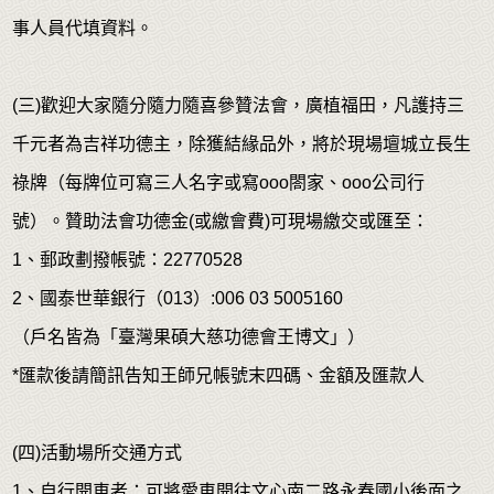
事人員代填資料。
(三)歡迎大家隨分隨力隨喜參贊法會，廣植福田，凡護持三
千元者為吉祥功德主，除獲結緣品外，將於現場壇城立長生
祿牌（每牌位可寫三人名字或寫ooo閤家、ooo公司行
號）。贊助法會功德金(或繳會費)可現場繳交或匯至：
1、郵政劃撥帳號：22770528
2、國泰世華銀行（013）:006 03 5005160
（戶名皆為「臺灣果碩大慈功德會王博文」）
*匯款後請簡訊告知王師兄帳號末四碼、金額及匯款人
(四)活動場所交通方式
1、自行開車者：可將愛車開往文心南二路永春國小後面之