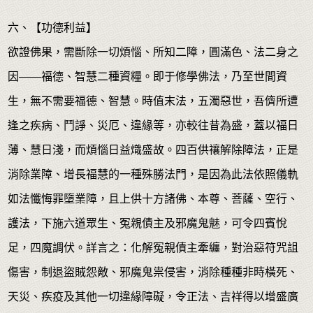
六、【功德利益】
欲證佛果，需斷除一切煩惱、所知二障，圓滿色、法二身之
因——福德、智慧二種資糧。即于修學佛法，乃至世間資
生，無不需要福德、智慧。時值末法，五濁惡世，吾儕所遭
逢之疾病、鬥諍、災厄、違緣等，亦較往昔為盛，蓋以福日
薄、慧日淺，而煩惱日益熾盛故。四百供禳解除障法，正是
消除業障、增長福慧的一種殊勝法門，是因為此法依照儀軌
如法懺悔罪墮業障，且上供十方諸佛、本尊、菩薩、空行、
護法，下施六道眾生、冤親債主及邪魔鬼魅，可令四賓悅
足，四魔調伏。詳言之：化解冤親債主牽纏，對治惡符咒詛
傷害，制退盜賊怨敵、邪魔鬼祟侵害，消除種種非時橫死、
天災、疾疫及其他一切違緣障礙，令正法、吉祥得以增盛廣