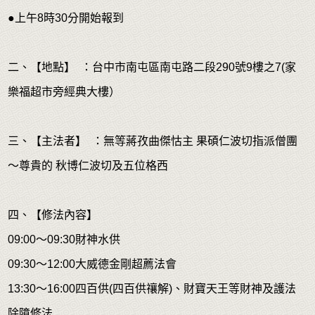
●上午8時30分開始報到
二、【地點】 ：台中市南屯區南屯路二段290號9樓之7(家
樂福超市旁經典大樓）
三、【主法者】 ：無等蔣孜曲傑怙主 果碩仁波切指派僧團
〜尊貴的 秋博仁波切及五位格西
四、【修法內容】
09:00～09:30財神水供
09:30～12:00大威德金剛超薦法會
13:30～16:00四百供(四百供禳解)、財寶天王等財神及護法
除障修法