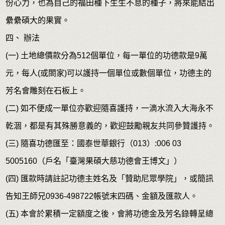
份心力，也為自己的福田種下生生不息的種子，將來能結出
纍纍碩大的果實。
四、 辦法
(一) 土地總價款分為512個單位，每一單位的功德款是9萬
元，每人(或閤家)可以護持一個單位或數個單位，功德主的
芳名會雕刻在石板上。
(二) 如不便成一單位亦歡迎隨喜護持，一滴水流入大海永不
乾涸，都是有其殊勝意義的，歡迎鼓勵親友共同參贊護持。
(三) 隨喜功德匯至：國泰世華銀行（013）:006 03
5005160（戶名「臺灣果碩大慈功德會王博文」）
(四) 匯款時請註記功德主姓名及「贊助尼眾學院」，或簡訊
告知王師兄0936-498722帳號末四碼、金額及匯款人。
(五) 本會於累積一定額度之後，會將功德金及芳名錄轉呈總