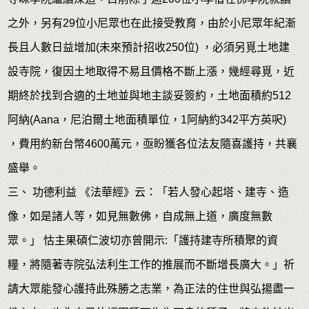
之外，另有29位小尼眾也在此接受教育，由於小尼眾年紀漸
長且人數日益增加(未來預計招收250位) ，必須另覓土地建
設寺院，復因土地取得不易且價格不斷上漲，幾經尋覓，近
期終於找到合適的土地並與地主談妥簽約，土地面積約512
阿納(Aana，尼泊爾土地面積單位，1阿納約342平方英呎)
，費用約新台幣4600萬元，亟盼獲各位法友隨喜護持，共襄
盛舉。
三、 功德利益 《法華經》云：「若人發心起塔、建寺、造
像，如是諸人等，如見無數佛，自成無上道，廣度無數
眾。」 怙主果碩仁波切亦曾開示:「護持建寺所積聚的資
糧，將隨著寺院弘法利生工作的推展而不斷增長廣大。」祈
請大眾能發心護持此殊勝之志業，為正法的住世與弘揚盡一