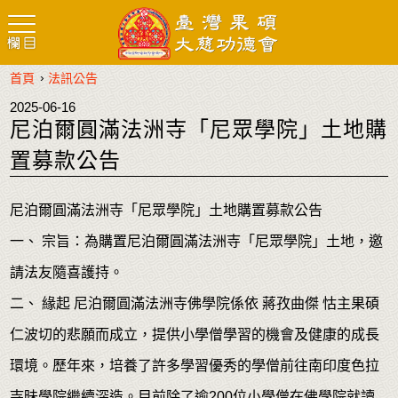
›
首頁
法訊公告
2025-06-16
尼泊爾圓滿法洲寺「尼眾學院」土地購
置募款公告
尼泊爾圓滿法洲寺「尼眾學院」土地購置募款公告
一、 宗旨：為購置尼泊爾圓滿法洲寺「尼眾學院」土地，邀
請法友隨喜護持。
二、 緣起 尼泊爾圓滿法洲寺佛學院係依 蔣孜曲傑 怙主果碩
仁波切的悲願而成立，提供小學僧學習的機會及健康的成長
環境。歷年來，培養了許多學習優秀的學僧前往南印度色拉
寺昧學院繼續深造。目前除了逾200位小學僧在佛學院就讀