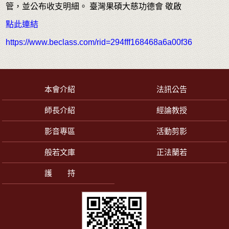
管，並公布收支明細。 臺灣果碩大慈功德會 敬啟
點此連結
https://www.beclass.com/rid=294fff168468a6a00f36
本會介紹
法訊公告
師長介紹
經論教授
影音專區
活動剪影
般若文庫
正法蘭若
護 持