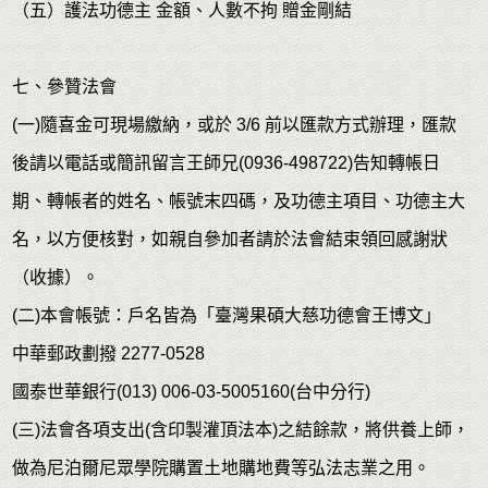
（五）護法功德主 金額、人數不拘 贈金剛結
七、參贊法會
(一)隨喜金可現場繳納，或於 3/6 前以匯款方式辦理，匯款
後請以電話或簡訊留言王師兄(0936-498722)告知轉帳日
期、轉帳者的姓名、帳號末四碼，及功德主項目、功德主大
名，以方便核對，如親自參加者請於法會結束領回感謝狀
（收據）。
(二)本會帳號：戶名皆為「臺灣果碩大慈功德會王博文」
中華郵政劃撥 2277-0528
國泰世華銀行(013) 006-03-5005160(台中分行)
(三)法會各項支出(含印製灌頂法本)之結餘款，將供養上師，
做為尼泊爾尼眾學院購置土地購地費等弘法志業之用。