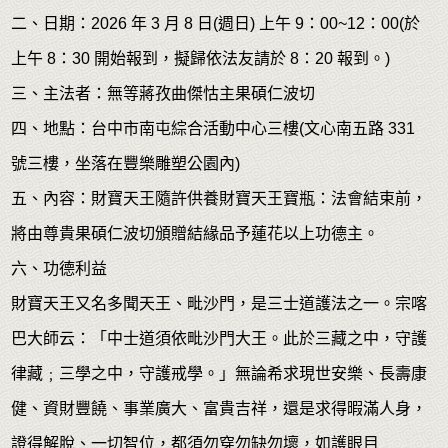
二、日期：2026 年 3 月 8 日(週日) 上午 9：00~12：00(於
上午 8：30 開始報到，擬歸依法友請於 8：20 報到。)
三、主法者：無等蔣孜曲傑怙主果碩仁波切
四、地點：台中市南屯綜合活動中心三樓(文心南五路 331
號三樓，坐落在豐樂雕塑公園內)
五、內容：財寶天王隨許供養財寶天王寶瓶：法會結束前，
將由尊貴果碩仁波切頒贈結緣品予蓮花以上功德主。
六、功德利益
財寶天王又名多聞天王、毗沙門，是三士道護法之一。宗喀
巴大師云：「中士道須依毗沙門大王。此於三藏之中，守護
律藏﹔三學之中，守護戒學。」無論希求現世安樂、長壽康
健、資財豐饒、事業廣大、富貴吉祥，還是求得暇滿人身，
證得解脫、一切智位，都須勿穿勿缺勿壞，如護眼目