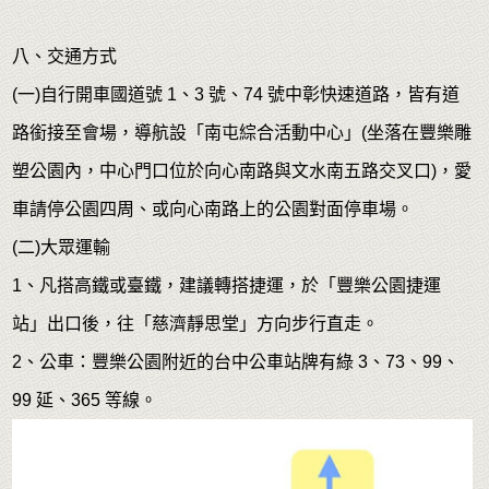
八、交通方式
(一)自行開車國道號 1、3 號、74 號中彰快速道路，皆有道
路銜接至會場，導航設「南屯綜合活動中心」(坐落在豐樂雕
塑公園內，中心門口位於向心南路與文水南五路交叉口)，愛
車請停公園四周、或向心南路上的公園對面停車場。
(二)大眾運輸
1、凡搭高鐵或臺鐵，建議轉搭捷運，於「豐樂公園捷運
站」出口後，往「慈濟靜思堂」方向步行直走。
2、公車：豐樂公園附近的台中公車站牌有綠 3、73、99、
99 延、365 等線。