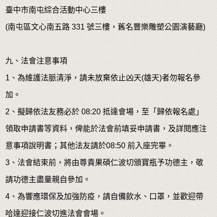
臺中市南屯綜合活動中心三樓
(南屯區文心南五路 331 號三樓，舊名豐樂雕塑公園演藝廳)
九、法會注意事項
1、為維護法脈清淨，請未放棄依止凶天(雄天)者勿報名參
加。
2、擬歸依法友務必於 08:20 抵達會場，至「歸依報名處」
領取申請書等資料，俾能於法會前填妥申請書，及詳閱應注
意事項說明書；其他法友請於08:50 前入座完畢。
3、法會結束前，將由尊貴果碩仁波切頒寶瓶予功德主，敬
請功德主盡量親自參加。
4、為響應環保及加強防疫，請自備飲水、口罩，並歡迎帶
哈達迎接仁波切進法會會場。