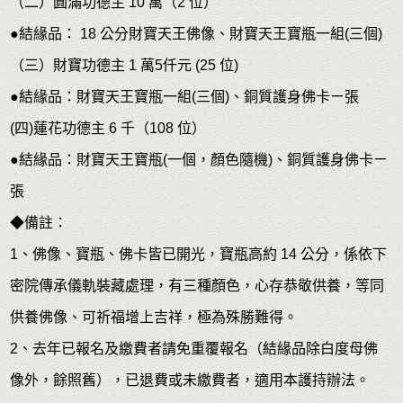
（二）圓滿功德主 10 萬（2 位）
●結緣品： 18 公分財寶天王佛像、財寶天王寶瓶一組(三個)
（三）財寶功德主 1 萬5仟元 (25 位)
●結緣品：財寶天王寶瓶一組(三個)、銅質護身佛卡ㄧ張
(四)蓮花功德主 6 千（108 位）
●結緣品：財寶天王寶瓶(一個，顏色隨機)、銅質護身佛卡ㄧ
張
◆備註：
1、佛像、寶瓶、佛卡皆已開光，寶瓶高約 14 公分，係依下
密院傳承儀軌裝藏處理，有三種顏色，心存恭敬供養，等同
供養佛像、可祈福增上吉祥，極為殊勝難得。
2、去年已報名及繳費者請免重覆報名（結緣品除白度母佛
像外，餘照舊），已退費或未繳費者，適用本護持辦法。