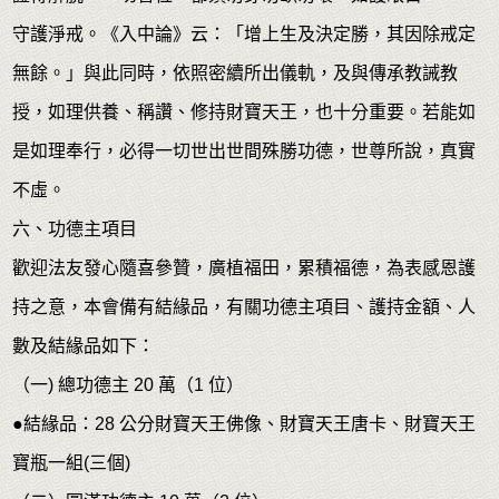
守護淨戒。《入中論》云：「增上生及決定勝，其因除戒定
無餘。」與此同時，依照密續所出儀軌，及與傳承教誡教
授，如理供養、稱讚、修持財寶天王，也十分重要。若能如
是如理奉行，必得一切世出世間殊勝功德，世尊所說，真實
不虛。
六、功德主項目
歡迎法友發心隨喜參贊，廣植福田，累積福德，為表感恩護
持之意，本會備有結緣品，有關功德主項目、護持金額、人
數及結緣品如下：
（一) 總功德主 20 萬（1 位）
●結緣品：28 公分財寶天王佛像、財寶天王唐卡、財寶天王
寶瓶一組(三個)