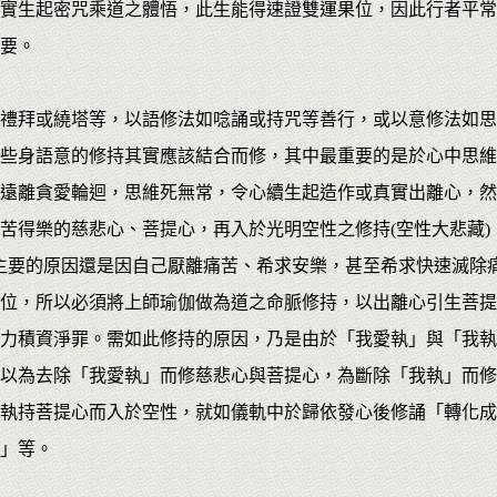
實生起密咒乘道之體悟，此生能得速證雙運果位，因此行者平常
要。
禮拜或繞塔等，以語修法如唸誦或持咒等善行，或以意修法如思
些身語意的修持其實應該結合而修，其中最重要的是於心中思維
遠離貪愛輪迴，思維死無常，令心續生起造作或真實出離心，然
苦得樂的慈悲心、菩提心，再入於光明空性之修持(空性大悲藏)
主要的原因還是因自己厭離痛苦、希求安樂，甚至希求快速滅除
位，所以必須將上師瑜伽做為道之命脈修持，以出離心引生菩提
力積資淨罪。需如此修持的原因，乃是由於「我愛執」與「我執
以為去除「我愛執」而修慈悲心與菩提心，為斷除「我執」而修
執持菩提心而入於空性，就如儀軌中於歸依發心後修誦「轉化成
」等。