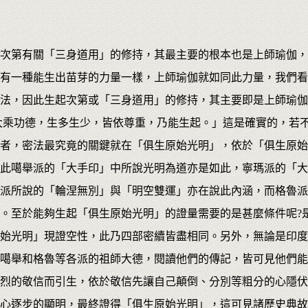
次第有關「三身道用」的修持，其最主要的根本也是上師瑜伽，
有一種能生出苗芽的力量一樣，上師瑜伽就如同此力量，我們看
法，因此生起次第或「三身道用」的修持，其主要即是上師瑜伽
大乘功德，生多生少，皆依尊重，乃能生起。」這是確實的，若
者，密法最究竟的關鍵就在「俱生原始光明」，依於「俱生原始
此噶舉派的「大手印」中所說光明為道亦是如此，寧瑪派的「大
派所說的「輪涅無別」與「明空雙運」亦在說此內涵，而格魯派
。至於能夠生起「俱生原始光明」的證量需要的是甚麼條件呢?
始光明」現證空性，此乃四部密續皆盡相同。另外，無論是印度
噶舉和格魯等各派的祖師大德，閱讀他們的傳記，皆可見他們能
烈的敬信而引生，依於敬信先讓自己顛倒、分別等粗分的心隱伏
心逐步的顯明，最終證得「俱生原始光明」，這可見諸歷史典故