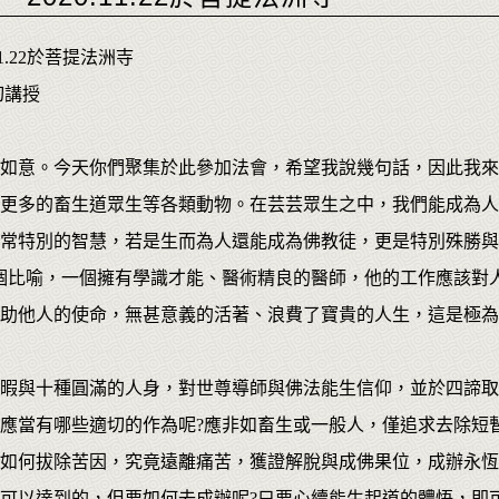
1.22於菩提法洲寺
切講授
如意。今天你們聚集於此參加法會，希望我說幾句話，因此我來
更多的畜生道眾生等各類動物。在芸芸眾生之中，我們能成為人
常特別的智慧，若是生而為人還能成為佛教徒，更是特別殊勝與
個比喻，一個擁有學識才能、醫術精良的醫師，他的工作應該對
助他人的使命，無甚意義的活著、浪費了寶貴的人生，這是極為
暇與十種圓滿的人身，對世尊導師與佛法能生信仰，並於四諦取
應當有哪些適切的作為呢?應非如畜生或一般人，僅追求去除短
如何拔除苦因，究竟遠離痛苦，獲證解脫與成佛果位，成辦永恆
可以達到的，但要如何去成辦呢?只要心續能生起道的體悟，即