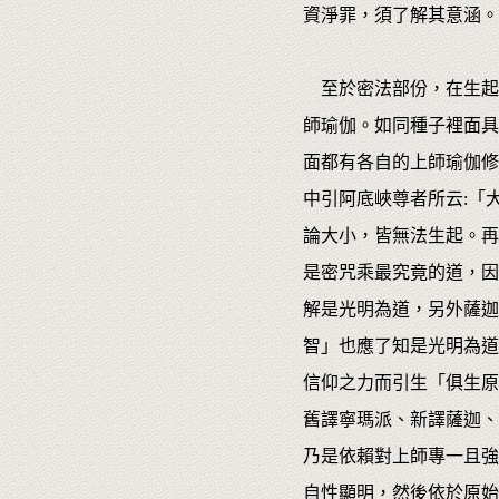
資淨罪，須了解其意涵。
至於密法部份，在生起
師瑜伽。如同種子裡面具
面都有各自的上師瑜伽修
中引阿底峽尊者所云:「
論大小，皆無法生起。再
是密咒乘最究竟的道，因
解是光明為道，另外薩迦
智」也應了知是光明為道
信仰之力而引生「俱生原
舊譯寧瑪派、新譯薩迦、
乃是依賴對上師專一且強
自性顯明，然後依於原始