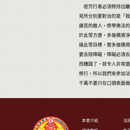
密咒行者必須修持出離
見所分別要對治的是「我
痛苦的敵人，修學佛法的
於此等方便，多做積資淨
達此等目標，需多做積資
要去除障礙，障礙必須去
而糟蹋了，就令人非常遺
修行，所以我們來參加法
千萬不要只在口頭表面做
本會介紹
法