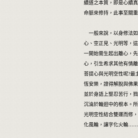
續道之本質，即是心續真
命脈來修持，此事至關重
一般來說，以身修法如
心、空正見、光明等，這
一開始需生起出離心，先
心，引生希求其他有情離
菩提心與光明空性呢?最
恆安樂，證得解脫與佛果
並於身語上堅忍苦行，戮
沉淪於輪迴中的根本。所
光明空性結合雙運而修，
化風輪，讓字化火輪……