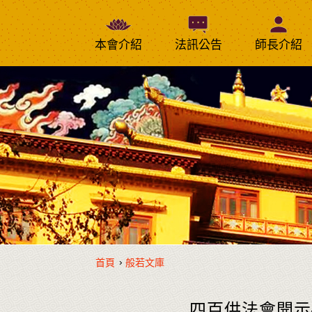
本會介紹
法訊公告
師長介紹
›
首頁
般若文庫
四百供法會開示—