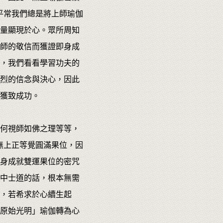
平常我們總是將上師瑜伽
量顯現於心。眾所周知
師的敬信而獲證即身成
，我們看看學習功夫的
烈的信念與決心，因此
並獲致成功。
何視師如佛之理等等，
無上正等覺圓滿果位，因
身成就雙運果位的密咒
中士道的話，根本無需
，若希求於心續生起
原始光明」瑜伽轉為心