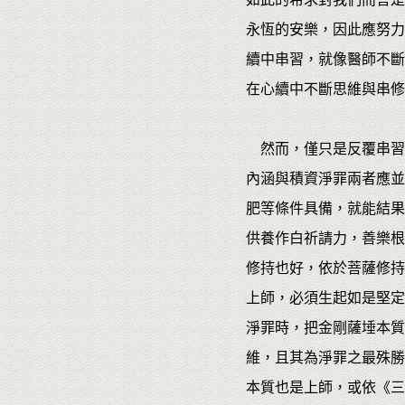
永恆的安樂，因此應努力
續中串習，就像醫師不斷
在心續中不斷思維與串修
然而，僅只是反覆串習
內涵與積資淨罪兩者應並
肥等條件具備，就能結果
供養作白祈請力，善樂根
修持也好，依於菩薩修持
上師，必須生起如是堅定
淨罪時，把金剛薩埵本質
維，且其為淨罪之最殊勝
本質也是上師，或依《三