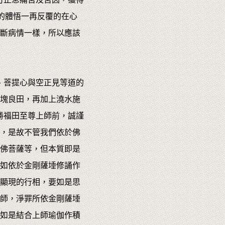
的體悟一再反覆的在心
斷病情一樣，所以應該
、菩提心與空正見等道的
塊良田，再加上澆水施
勝福田至尊上師前，誠謹
，是故不管我們依於佛
佛菩薩等，但本質即是
如依於金剛薩埵修誦作
顯現的行相，要如是思
師，淨罪所依金剛薩埵
如是結合上師瑜伽作積