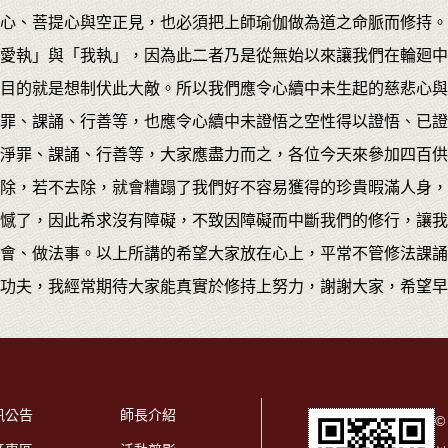
心、菩提心與空正見，也必須把上師瑜伽做為道之命脈而修持。
愛執」與「我執」，因為此二者乃是從無始以來讓我們在輪廻中
目的就是想制伏此大敵。所以我們應令心續中未生起的慈悲心與
罪、課誦、行善等，也應令心續中未證悟之空性得以證悟、已證
淨罪、課誦、行善等，大家應盡力而之，各位今天來參加四百供
除，若不去除，就會糟蹋了我們好不容易獲得的珍貴暇滿人身，
憾了，因此希求沒有障礙，不致因障礙而中斷我們的修行，讓我
會、做法事。以上所講的希望大家放在心上，平常不管修法課誦
功夫，我經常期待大家能真實於修持上努力，謝謝大家，希望早
訊公告
師長介紹
©