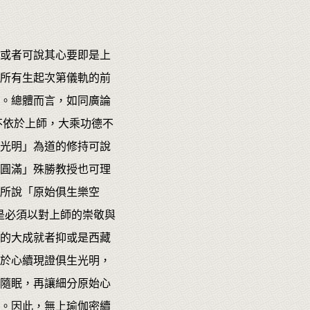
或者可說其心要即是上
所有生起次第儀軌的前
。總體而言，如同廣論
不依於上師，大乘功德不
光明」為道的修持可說
圓滿」殊勝教授也可理
所說「原始俱生樂空
是必須以對上師的崇敬與
的大成就者抑或是西藏
於心續現證俱生光明，
隨眠，再讓細分原始心
。因此，無上瑜伽密續