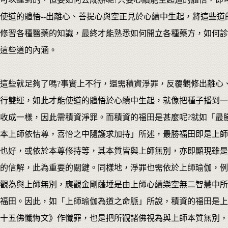
使道的體悟--出離心、菩提心與空正見於心續中生起，將這些道
修習各種醫藥的知識，最終才能熟悉如何開立各種藥方，如何診
這些道的內涵。
這些就足夠了嗎?事實上不行，還需積資淨罪，反覆觀修出離心
行雙運，如此才能使道的體悟於心續中生起，就像把種子播到一
收成一樣，因此需積資淨罪。而積資的福田是甚麼呢?就如「最
本上師依怙尊，喜怡之中隨護求加持」所述，最勝福田即是上師
也好，或依於本尊修持等，其本質皆與上師無別，亦即顯現雖是
的信解，此為重要的關鍵。同樣地，淨罪也需依於上師瑜伽，例
觀為與上師無別，應觀金剛薩埵是由上師心續樂空無二智慧中所
福田。因此，如「上師瑜伽為道之命脈」所說，積資的福田是上
十五佛懺悔文》作懺罪，也是把所觀諸佛視為與上師本質無別，