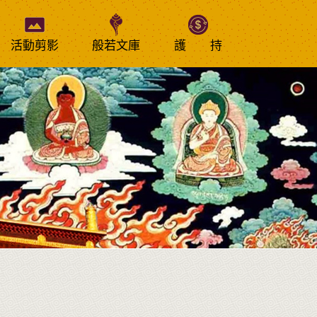
活動剪影
般若文庫
護 持