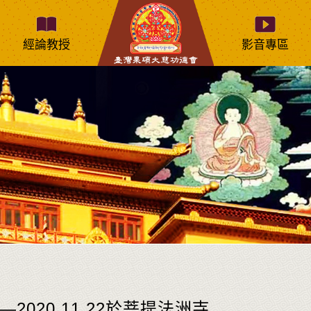
經論教授
影音專區
2020.11.22於菩提法洲寺