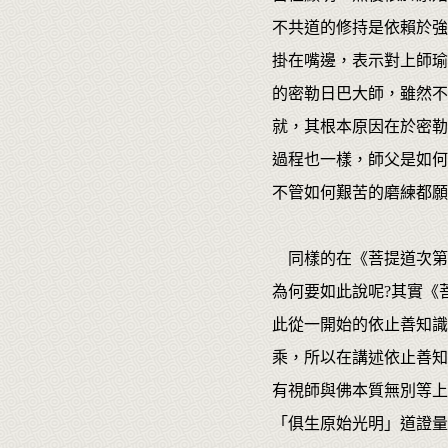
不共道的修持是依賴於強
掛在嘴邊，表示對上師瑜
的密勒日巴大師，雖然不
就，其根本原因在於密勒
過程也一樣，師父是如何
不管如何艱苦的磨練都
同樣的在《菩提道次第
為何要如此說呢?其實《
此從一開始的依止善知識
乘，所以在講述依止善知
有視師與佛本質無別等上
「俱生原始光明」道證量