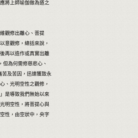
應將上師瑜伽做為道之
維觀修出離心、菩提
以意觀修，總括來說，
後再以造作或真實出離
，但為何需修慈悲心、
痛苦及苦因，迅速獲致永
心、光明空性之觀修，
」是導致我們無始以來
光明空性，將菩提心與
空性，由空狀中，央字