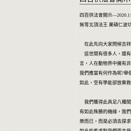
四百供法會開示—2020.1
無等北頂法王 果碩仁波
在此先向大家問候吉祥
這世間有很多人，還有
言，人在動物界中擁有非
我們應當有何作為呢?舉
如此，空有學能卻放棄救
我們獲得此具足八種閒
有如此殊勝的機緣，我們
樂而已，而是必須去探求
如此的希求對我們而言是